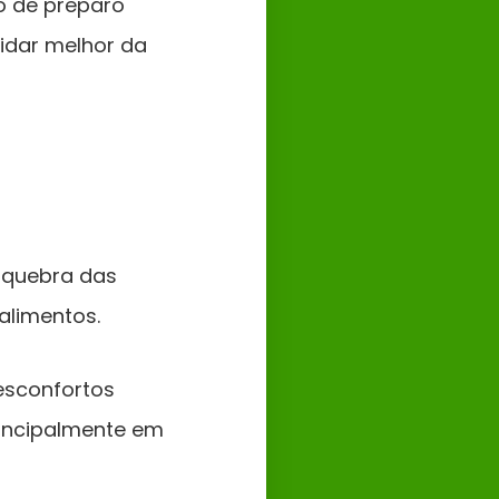
o de preparo
idar melhor da
 quebra das
alimentos.
esconfortos
principalmente em