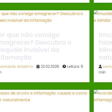
or que não consigo
Imu
magrecer? Descubra o
faze
loqueio invisível da
bli
nflamação
nat
Leonardo Anselmo
22.02.2026
Leitura: 9
Leon
n
min