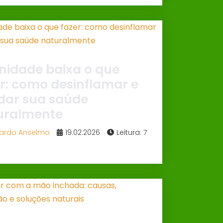
nidade baixa o que
r: como desinflamar e
ndar sua saúde
uralmente
ardo Anselmo
19.02.2026
Leitura: 7