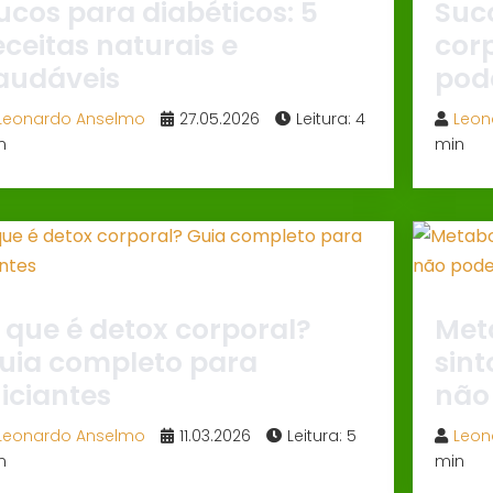
ucos para diabéticos: 5
Suc
eceitas naturais e
corp
audáveis
pod
Leonardo Anselmo
27.05.2026
Leitura: 4
Leon
n
min
 que é detox corporal?
Met
uia completo para
sint
niciantes
não
Leonardo Anselmo
11.03.2026
Leitura: 5
Leon
n
min