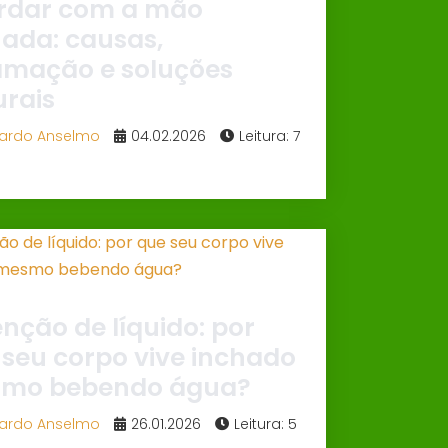
rdar com a mão
hada: causas,
lamação e soluções
urais
ardo Anselmo
04.02.2026
Leitura: 7
nção de líquido: por
 seu corpo vive inchado
mo bebendo água?
ardo Anselmo
26.01.2026
Leitura: 5