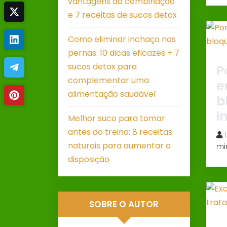
vantagens da combinação
e 7 receitas de sucos detox
Como eliminar inchaço nas
pernas: 10 dicas eficazes + 7
sucos detox para
P
complementar uma
e
alimentação saudável
b
i
Melhor suco para tomar
antes do treino: 8 receitas
naturais para aumentar a
mi
disposição
SOBRE O AUTOR