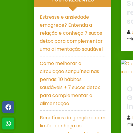
S
r
Estresse e ansiedade
s
emagrece? Entenda a
relação e conheça 7 sucos
mi
detox para complementar
uma alimentação saudável
Como melhorar a
circulação sanguínea nas
pernas: 10 hábitos
O
saudáveis + 7 sucos detox
para complementar a
G
alimentação
i
Benefícios do gengibre com
mi
limão: conheça as