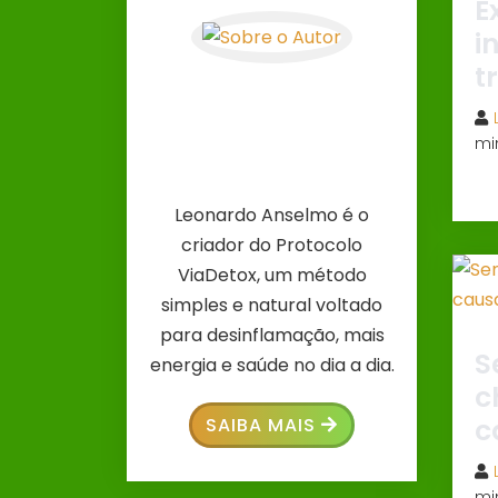
E
i
t
mi
Leonardo Anselmo é o
criador do Protocolo
ViaDetox, um método
simples e natural voltado
para desinflamação, mais
S
energia e saúde no dia a dia.
c
c
SAIBA MAIS
mi