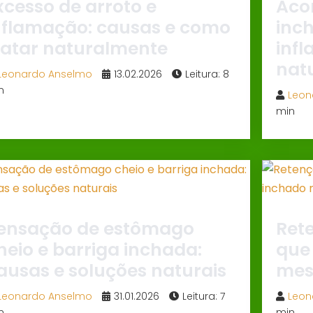
xcesso de arroto e
Aco
nflamação: causas e como
inc
ratar naturalmente
inf
nat
Leonardo Anselmo
13.02.2026
Leitura: 8
n
Leon
min
ensação de estômago
Rete
heio e barriga inchada:
que
ausas e soluções naturais
mes
Leonardo Anselmo
31.01.2026
Leitura: 7
Leon
n
min