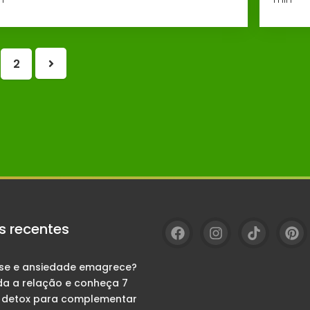
2
Próxima
página
s recentes
sse e ansiedade emagrece?
da a relação e conheça 7
 detox para complementar