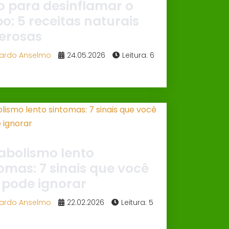
o para desinflamar o
o: 5 receitas naturais
erosas
ardo Anselmo
24.05.2026
Leitura: 6
abolismo lento
omas: 7 sinais que você
 pode ignorar
ardo Anselmo
22.02.2026
Leitura: 5