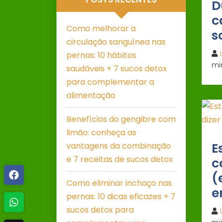
D
c
Como melhorar a
s
circulação sanguínea nas
pernas: 10 hábitos
mi
saudáveis + 7 sucos detox
para complementar a
alimentação
Benefícios do gengibre com
limão: conheça as
E
vantagens da combinação
e 7 receitas de sucos detox
c
(
Como eliminar inchaço nas
e
pernas: 10 dicas eficazes + 7
sucos detox para