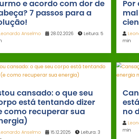
urmo e acordo com dor de
Por 
abeça? 7 passos para a
mal
olução!
cien
Leonardo Anselmo
28.02.2026
Leitura: 5
Leon
n
min
stou cansado: o que seu
Can
orpo está tentando dizer
est
e como recuperar sua
no d
nergia)
Leon
min
Leonardo Anselmo
15.12.2025
Leitura: 3