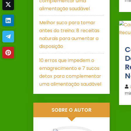
complementar uma
mi
alimentação saudável
Melhor suco para tomar
antes do treino: 8 receitas
naturais para aumentar a
disposição
C
D
10 erros que impedem o
R
emagrecimento e 7 sucos
N
detox para complementar
uma alimentação saudável
mi
SOBRE O AUTOR