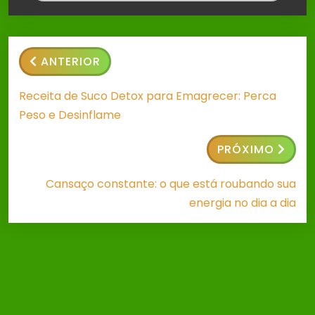
ANTERIOR
Receita de Suco Detox para Emagrecer: Perca
Peso e Desinflame
PRÓXIMO
Cansaço constante: o que está roubando sua
energia no dia a dia