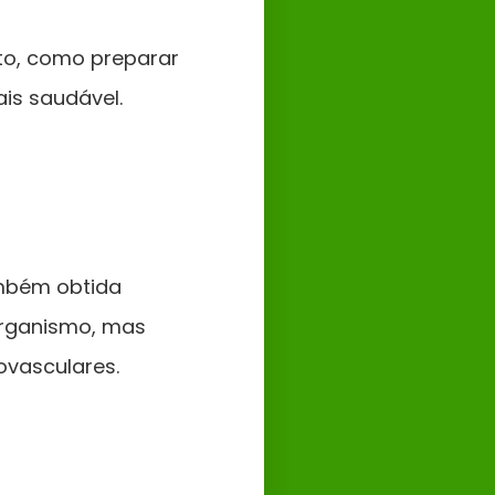
lto, como preparar
is saudável.
ambém obtida
organismo, mas
ovasculares.