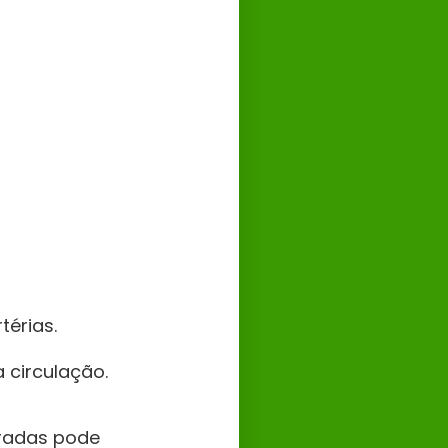
érias.
 circulação.
uradas pode