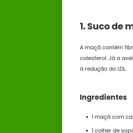
1. Suco de
A maçã contém fibr
colesterol. Já a av
à redução do LDL.
Ingredientes
1 maçã com ca
1 colher de sop