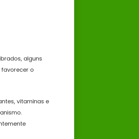
brados, alguns
e favorecer o
antes, vitaminas e
ganismo.
entemente