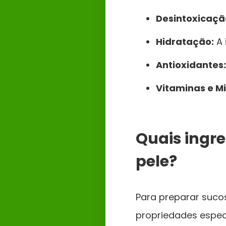
Desintoxicaçã
Hidratação:
A 
Antioxidantes:
Vitaminas e Mi
Quais ingre
pele?
Para preparar suco
propriedades especí