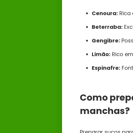
Cenoura:
Rica 
Beterraba:
Exc
Gengibre:
Poss
Limão:
Rico em 
Espinafre:
Font
Como prepa
manchas?
Preparar sucos para