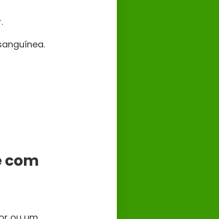
.
sanguínea.
e com
dor ou um