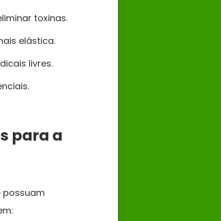
iminar toxinas.
ais elástica.
cais livres.
nciais.
s para a
ue possuam
em: