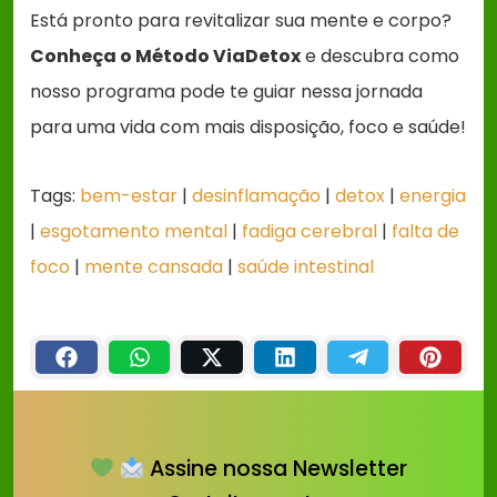
Está pronto para revitalizar sua mente e corpo?
Conheça o Método ViaDetox
e descubra como
nosso programa pode te guiar nessa jornada
para uma vida com mais disposição, foco e saúde!
Tags:
bem-estar
|
desinflamação
|
detox
|
energia
|
esgotamento mental
|
fadiga cerebral
|
falta de
foco
|
mente cansada
|
saúde intestinal
Assine nossa Newsletter