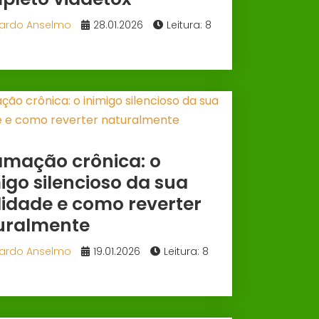
ardo Anselmo
28.01.2026
Leitura: 8
amação crônica: o
igo silencioso da sua
lidade e como reverter
uralmente
ardo Anselmo
19.01.2026
Leitura: 8