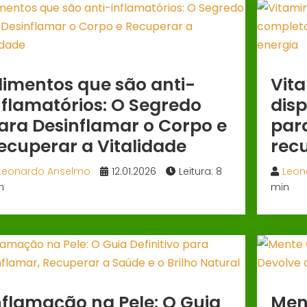
limentos que são anti-
Vit
nflamatórios: O Segredo
disp
ara Desinflamar o Corpo e
par
ecuperar a Vitalidade
rec
Leonardo Anselmo
12.01.2026
Leitura: 8
Leon
n
min
nflamação na Pele: O Guia
Ment