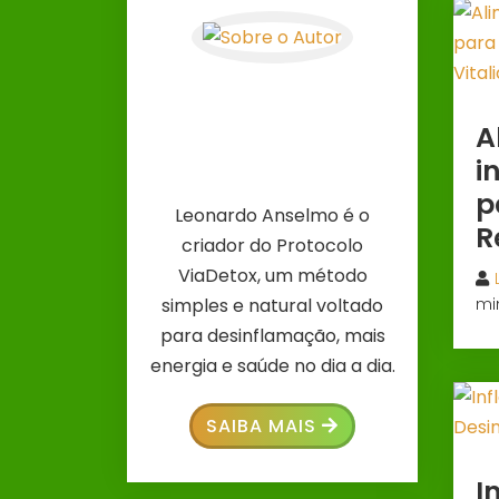
A
i
p
Leonardo Anselmo é o
R
criador do Protocolo
ViaDetox, um método
simples e natural voltado
mi
para desinflamação, mais
energia e saúde no dia a dia.
SAIBA MAIS
I