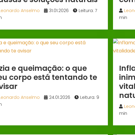
Leonardo Anselmo
31.01.2026
Leitura: 7
Leon
n
min
zia e queimação: o que
Infl
eu corpo está tentando te
inim
visar
vita
nat
Leonardo Anselmo
24.01.2026
Leitura: 9
n
Leon
min