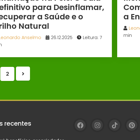
efinitivo para Desinflamar,
Com
ecuperar a Saúde e o
a E
rilho Natural
Leon
min
Leonardo Anselmo
26.12.2025
Leitura: 7
n
2
Próxima
página
s recentes