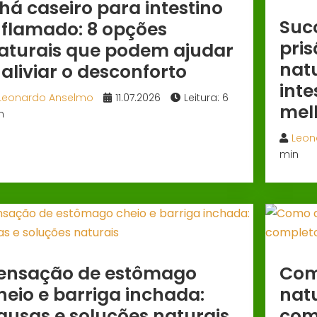
há caseiro para intestino
Suc
nflamado: 8 opções
pris
aturais que podem ajudar
nat
 aliviar o desconforto
inte
Leonardo Anselmo
11.07.2026
Leitura: 6
mel
n
Leon
min
ensação de estômago
Com
heio e barriga inchada:
nat
ausas e soluções naturais
com