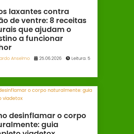
os laxantes contra
ão de ventre: 8 receitas
urais que ajudam o
stino a funcionar
hor
ardo Anselmo
25.06.2026
Leitura: 5
o desinflamar o corpo
uralmente: guia
pleto viadetox