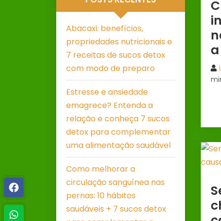
C
i
Abacaxi: benefícios,
n
propriedades nutricionais e
a
7 receitas de sucos detox
com modo de preparo
mi
Estresse e ansiedade
emagrece? Entenda a
relação e conheça 7 sucos
detox para complementar
uma alimentação saudável
Como melhorar a
circulação sanguínea nas
S
pernas: 10 hábitos
c
saudáveis + 7 sucos detox
c