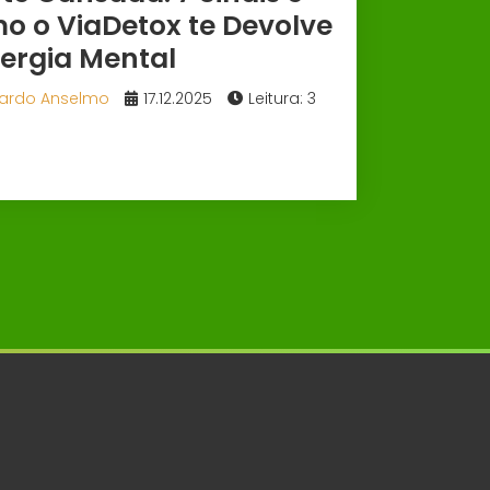
o o ViaDetox te Devolve
nergia Mental
ardo Anselmo
17.12.2025
Leitura: 3