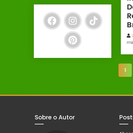
D
R
B
mi
1
Sobre o Autor
Post