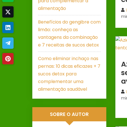
para complementar a
alimentação
mi
Benefícios do gengibre com
limão: conheça as
vantagens da combinação
e 7 receitas de sucos detox
Como eliminar inchaço nas
A
pernas: 10 dicas eficazes + 7
s
sucos detox para
a
complementar uma
alimentação saudável
mi
SOBRE O AUTOR