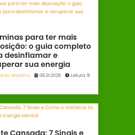
aminas para ter mais
osição: o guia completo
a desinflamar e
uperar sua energia
ardo Anselmo
06.01.2026
Leitura: 8
e Cansada: 7 Sinais e