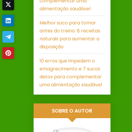
complementar uma
alimentação saudável
Melhor suco para tomar
antes do treino: 8 receitas
naturais para aumentar a
disposição
10 erros que impedem o
emagrecimento e 7 sucos
detox para complementar
uma alimentação saudável
SOBRE O AUTOR