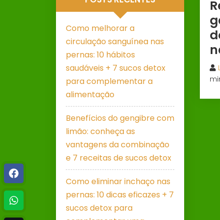
R
g
Como melhorar a
d
circulação sanguínea nas
n
pernas: 10 hábitos
saudáveis + 7 sucos detox
mi
para complementar a
alimentação
Benefícios do gengibre com
limão: conheça as
vantagens da combinação
e 7 receitas de sucos detox
Como eliminar inchaço nas
pernas: 10 dicas eficazes + 7
sucos detox para