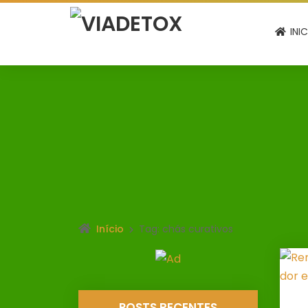
INI
Início
Tag: chás curativos
POSTS RECENTES