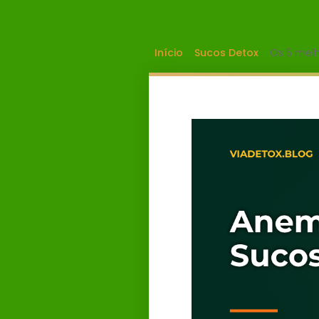
Início
Sucos Detox
Os 5 mel