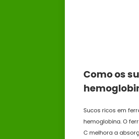
Como os su
hemoglobi
Sucos ricos em ferr
hemoglobina. O fer
C melhora a absorç