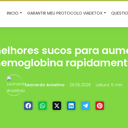
INICIO
GARANTIR MEU PROTOCOLO VIADETOX
QUESTIO
elhores sucos para aum
hemoglobina rapidament
Leonardo Anselmo
29.05.2026
Leitura: 5 min