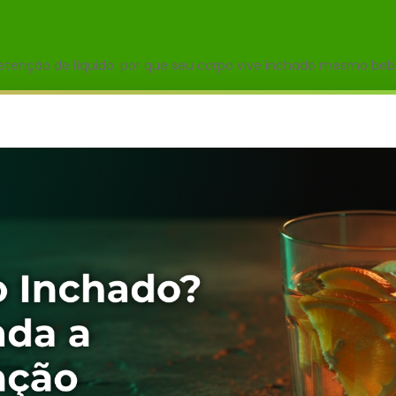
etenção de líquido: por que seu corpo vive inchado mesmo be