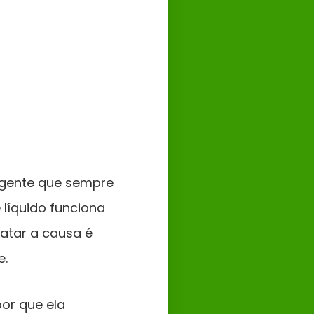
igente que sempre
líquido funciona
ratar a causa é
e.
por que ela