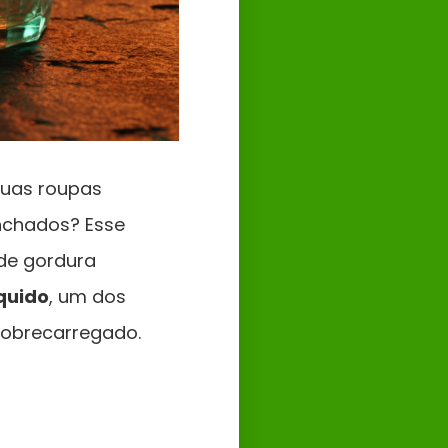
suas roupas
nchados? Esse
 de gordura
quido
, um dos
sobrecarregado.