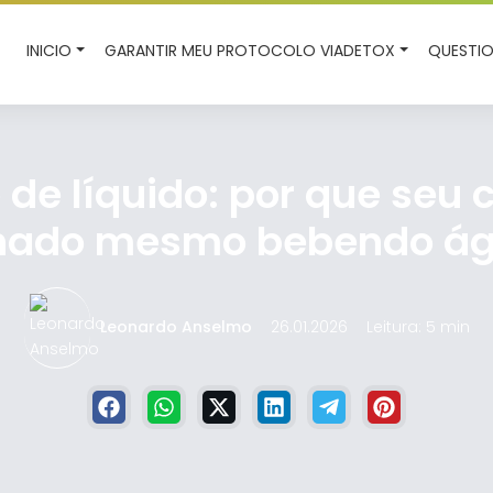
INICIO
GARANTIR MEU PROTOCOLO VIADETOX
QUESTIO
de líquido: por que seu 
hado mesmo bebendo á
Leonardo Anselmo
26.01.2026
Leitura: 5 min