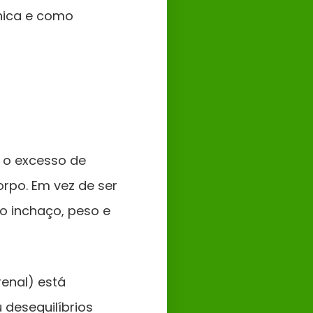
nica e como
o excesso de
orpo. Em vez de ser
do inchaço, peso e
renal) está
desequilíbrios