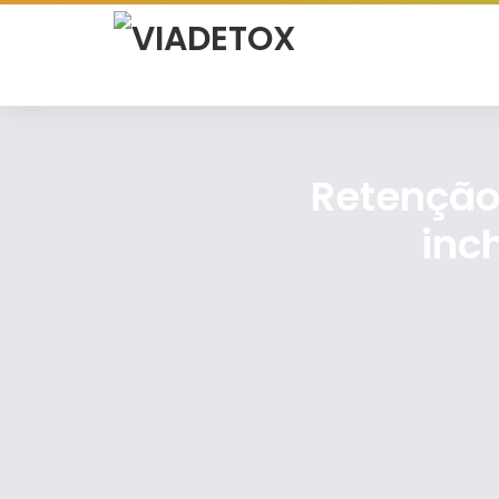
Retenção 
inc