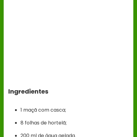
Ingredientes
1 maçã com casca;
8 folhas de hortelã;
200 ml de água gelada.