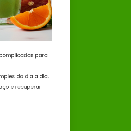
 complicadas para
imples do dia a dia,
haço e recuperar