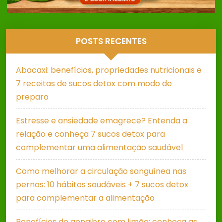
POSTS RECENTES
Abacaxi: benefícios, propriedades nutricionais e
7 receitas de sucos detox com modo de
preparo
Estresse e ansiedade emagrece? Entenda a
relação e conheça 7 sucos detox para
complementar uma alimentação saudável
Como melhorar a circulação sanguínea nas
pernas: 10 hábitos saudáveis + 7 sucos detox
para complementar a alimentação
Benefícios do gengibre com limão: conheça as