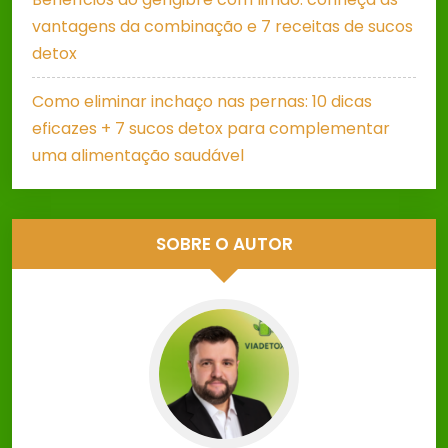
vantagens da combinação e 7 receitas de sucos
detox
Como eliminar inchaço nas pernas: 10 dicas
eficazes + 7 sucos detox para complementar
uma alimentação saudável
SOBRE O AUTOR