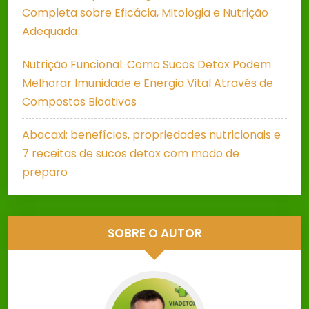
Completa sobre Eficácia, Mitologia e Nutrição
Adequada
Nutrição Funcional: Como Sucos Detox Podem
Melhorar Imunidade e Energia Vital Através de
Compostos Bioativos
Abacaxi: benefícios, propriedades nutricionais e
7 receitas de sucos detox com modo de
preparo
SOBRE O AUTOR