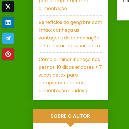
para complementar a
mi
alimentação
Benefícios do gengibre com
limão: conheça as
vantagens da combinação
e 7 receitas de sucos detox
Como eliminar inchaço nas
pernas: 10 dicas eficazes + 7
sucos detox para
complementar uma
alimentação saudável
SOBRE O AUTOR