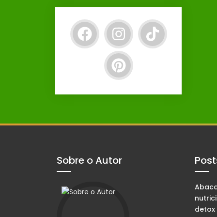
Sobre o Autor
Post
Abacax
nutric
detox