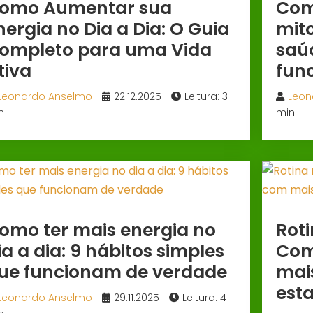
omo Aumentar sua
Com
nergia no Dia a Dia: O Guia
mit
ompleto para uma Vida
saú
tiva
fun
Leonardo Anselmo
22.12.2025
Leitura: 3
Leon
n
min
omo ter mais energia no
Roti
ia a dia: 9 hábitos simples
Com
ue funcionam de verdade
mai
esta
Leonardo Anselmo
29.11.2025
Leitura: 4