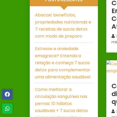
C
E
Abacaxi: benefícios,
C
propriedades nutricionais e
A
7 receitas de sucos detox
com modo de preparo
mi
Estresse e ansiedade
emagrece? Entenda a
relação e conheça 7 sucos
detox para complementar
uma alimentação saudável
C
Como melhorar a
d
circulação sanguínea nas
q
pernas: 10 hábitos
saudáveis + 7 sucos detox