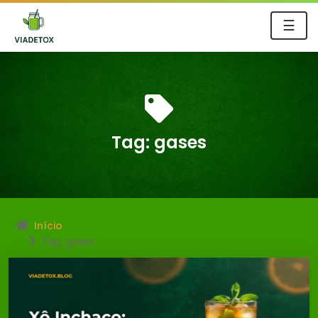
☰
Tag:
gases
Início
Tag: gases