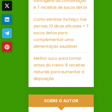
vantagens da combinação
e 7 receitas de sucos detox
Como eliminar inchaço nas
pernas: 10 dicas eficazes + 7
sucos detox para
complementar uma
alimentação saudável
Melhor suco para tomar
antes do treino: 8 receitas
naturais para aumentar a
disposição
SOBRE O AUTOR