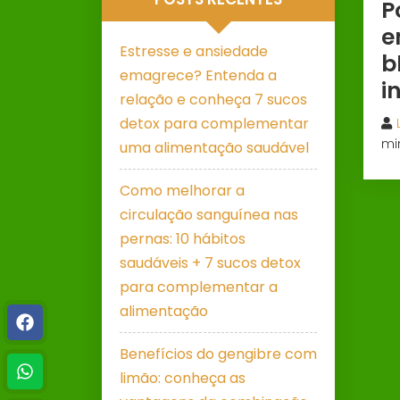
P
e
Estresse e ansiedade
b
emagrece? Entenda a
i
relação e conheça 7 sucos
detox para complementar
mi
uma alimentação saudável
Como melhorar a
circulação sanguínea nas
pernas: 10 hábitos
saudáveis + 7 sucos detox
para complementar a
alimentação
Benefícios do gengibre com
limão: conheça as