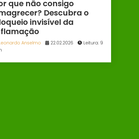
or que não consigo
magrecer? Descubra o
loqueio invisível da
nflamação
Leonardo Anselmo
22.02.2026
Leitura: 9
n