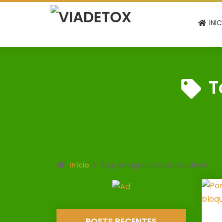
INI
T
Início
Tag: emagrecimento saudável
POSTS RECENTES