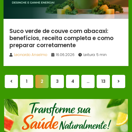
Suco verde de couve com abacaxi:
benefícios, receita completa e como
preparar corretamente
Leonardo Anselmo
16.06.2026
Leitura: 5 min
1
2
3
4
…
13
Página
Próxi
anterior
págin