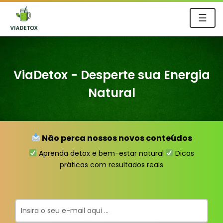
☰
ViaDetox - Desperte sua Energia
Natural
Não perca nossos novos conteúdos
Aprenda detox e bem-estar natural
Dicas
práticas com resultados reais